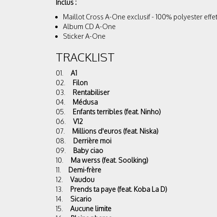
Inclus :
Maillot Cross A-One exclusif - 100% polyester effet
Album CD A-One
Sticker A-One
TRACKLIST
01.
A1
02.
Filon
03.
Rentabiliser
04.
Médusa
05.
Enfants terribles (feat. Ninho)
06.
V12
07.
Millions d'euros (feat. Niska)
08.
Derrière moi
09.
Baby ciao
10.
Ma werss (feat. Soolking)
11.
Demi-frère
12.
Vaudou
13.
Prends ta paye (feat. Koba La D)
14.
Sicario
15.
Aucune limite