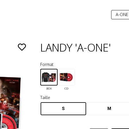
A-ONE
LANDY 'A-ONE'
Format
BOX
CD
Taille
S
M