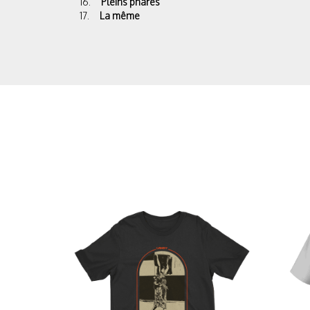
16.
Pleins phares
17.
La même